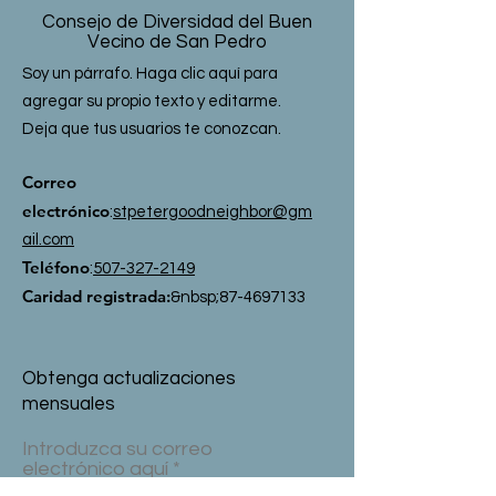
Consejo de Diversidad del Buen
Vecino de San Pedro
Soy un párrafo. Haga clic aquí para
agregar su propio texto y editarme.
Deja que tus usuarios te conozcan.
Correo
electrónico
:
stpetergoodneighbor@gm
ail.com
Teléfono
:
507-327-2149
Caridad registrada:
&nbsp;
87-4697133
Obtenga actualizaciones
mensuales
Introduzca su correo
electrónico aquí