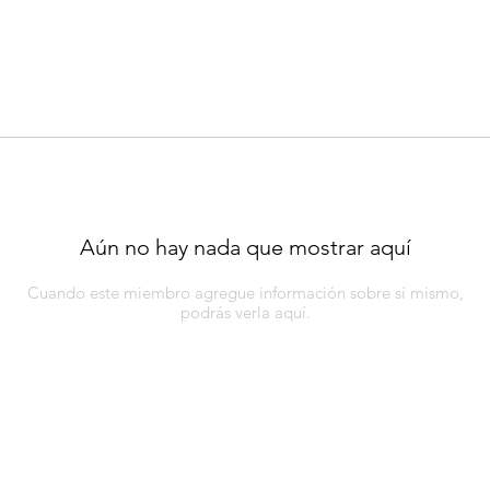
Aún no hay nada que mostrar aquí
Cuando este miembro agregue información sobre sí mismo,
podrás verla aquí.