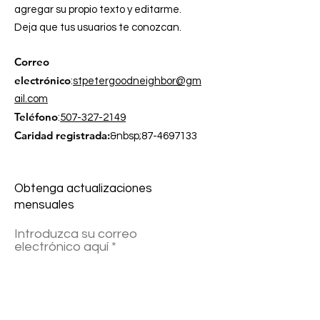
agregar su propio texto y editarme.
Deja que tus usuarios te conozcan.
Correo
electrónico
:
stpetergoodneighbor@gm
ail.com
Teléfono
:
507-327-2149
Caridad registrada:
&nbsp;
87-4697133
Obtenga actualizaciones
mensuales
Introduzca su correo
electrónico aquí
¡Inscribirse!